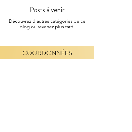
Posts à venir
Découvrez d'autres catégories de ce
blog ou revenez plus tard.
COORDONNÉES
NOUS CONTACTER
+1-514-431-7850
agileanimalinc@yahoo.com
Montréal, QC
Contact