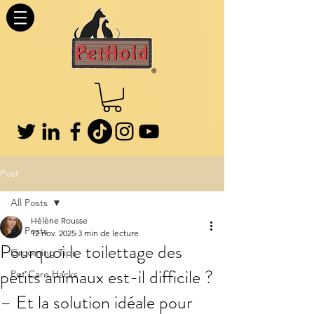
Post
All Posts
Hélène Rousse
All Posts
12 nov. 2025
3 min de lecture
Pourquoi le toilettage des
Grooming Tips
petits animaux est-il difficile ?
Pet Care Hacks
– Et la solution idéale pour