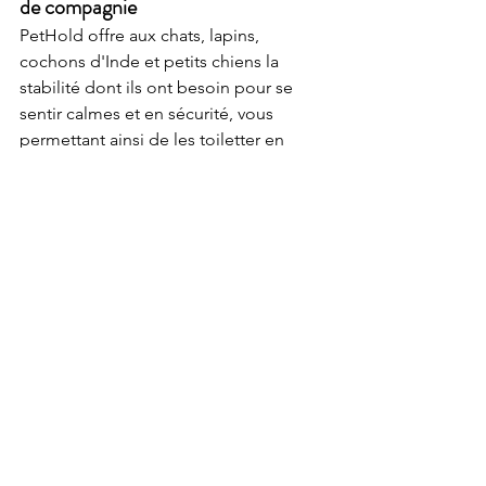
de compagnie
PetHold offre aux chats, lapins, 
cochons d'Inde et petits chiens la 
stabilité dont ils ont besoin pour se 
sentir calmes et en sécurité, vous 
permettant ainsi de les toiletter en 
toute confiance.
Aucune contrainte
Aucune peur
Un soutien stable et doux.
Parfait pour le brossage, la coupe, 
le soin et l'hygiène des ongles
➡️ 
Essayez
PetHold
dès aujourd'hui et 
simplifiez le toilettage pour de bon.
👉 
Découvrez pourquoi les 
propriétaires de petits animaux 
adorent PetHold